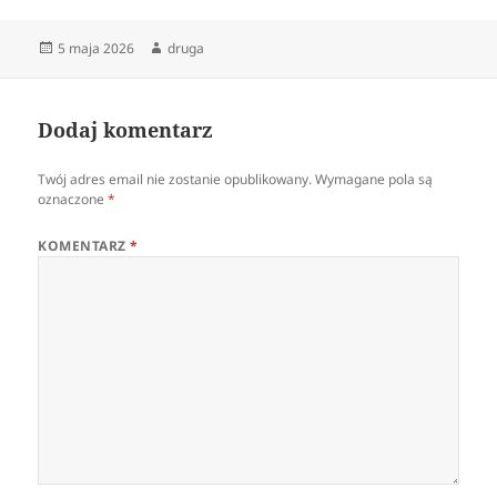
Data
Autor
5 maja 2026
druga
publikacji
Dodaj komentarz
Twój adres email nie zostanie opublikowany.
Wymagane pola są
oznaczone
*
KOMENTARZ
*