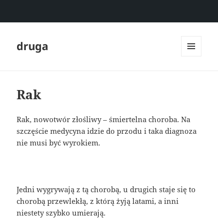
druga
MENU
I
WIDGETY
Rak
Rak, nowotwór złośliwy – śmiertelna choroba. Na
szczęście medycyna idzie do przodu i taka diagnoza
nie musi być wyrokiem.
Jedni wygrywają z tą chorobą, u drugich staje się to
chorobą przewlekłą, z którą żyją latami, a inni
niestety szybko umierają.