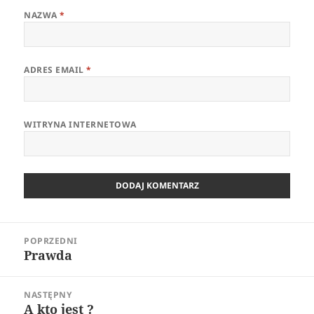
NAZWA
*
ADRES EMAIL
*
WITRYNA INTERNETOWA
Nawigacja
POPRZEDNI
wpisu
Prawda
Poprzedni
wpis:
NASTĘPNY
A kto jest ?
Następny