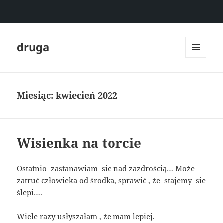
druga
MENU
I
WIDGETY
Miesiąc:
kwiecień 2022
Wisienka na torcie
Ostatnio zastanawiam sie nad zazdrością… Może
zatruć człowieka od środka, sprawić , że stajemy sie
ślepi….
Wiele razy usłyszałam , że mam lepiej.