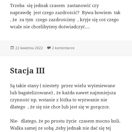
Trzeba się jednak czasem zastanowić czy
naprawdę jest czego zazdrościć? Bywa bowiem tak
, że za tym czego zazdrościmy , kryje się coś czego
wcale nie chcelibyśmy doświadczyć….
Data
do Wisienka na torcie
22 kwietnia 2022
2 komentarze
publikacji
Stacja III
Są takie stany ( niestety przez wielu wyśmiewane
lub bagatelizowane) , że każda nawet najmniejsza
czynność np. wstanie z łóżka to wyzwanie nie
dlatego , że się nie chce lub jest się w gorączce.
Nie- dlatego, że po prostu życie czasem mocno boli.
Walka samej ze sobą ,żeby jednak nie dać się tej