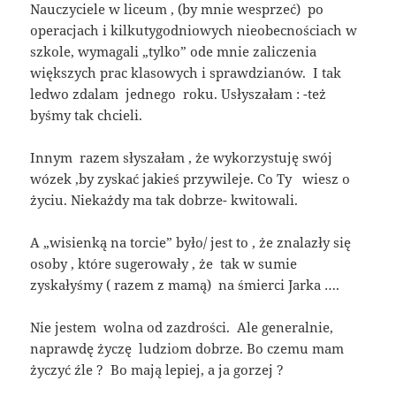
Nauczyciele w liceum , (by mnie wesprzeć) po
operacjach i kilkutygodniowych nieobecnościach w
szkole, wymagali „tylko” ode mnie zaliczenia
większych prac klasowych i sprawdzianów. I tak
ledwo zdalam jednego roku. Usłyszałam : -też
byśmy tak chcieli.
Innym razem słyszałam , że wykorzystuję swój
wózek ,by zyskać jakieś przywileje. Co Ty wiesz o
życiu. Niekażdy ma tak dobrze- kwitowali.
A „wisienką na torcie” było/ jest to , że znalazły się
osoby , które sugerowały , że tak w sumie
zyskałyśmy ( razem z mamą) na śmierci Jarka ….
Nie jestem wolna od zazdrości. Ale generalnie,
naprawdę życzę ludziom dobrze. Bo czemu mam
życzyć źle ? Bo mają lepiej, a ja gorzej ?